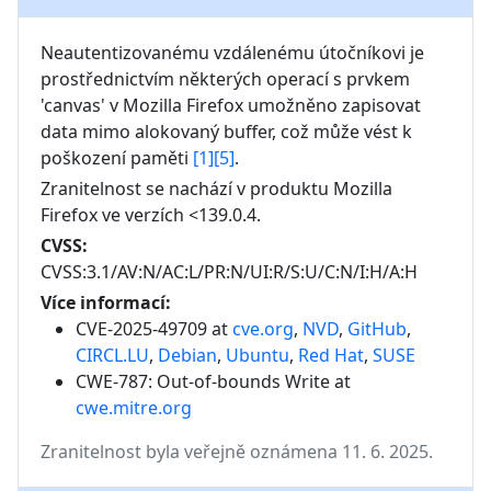
Neautentizovanému vzdálenému útočníkovi je 
prostřednictvím některých operací s prvkem 
'canvas' v Mozilla Firefox umožněno zapisovat 
data mimo alokovaný buffer, což může vést k 
poškození paměti 
[1]
[5]
.
Zranitelnost se nachází v produktu
Mozilla
Firefox
ve verzích
<139.0.4
.
CVSS:
CVSS:3.1/AV:N/AC:L/PR:N/UI:R/S:U/C:N/I:H/A:H
Více informací:
CVE-2025-49709 at
cve.org
,
NVD
,
GitHub
,
CIRCL.LU
,
Debian
,
Ubuntu
,
Red Hat
,
SUSE
CWE-787: Out-of-bounds Write
at
cwe.mitre.org
Zranitelnost byla veřejně oznámena 11. 6. 2025.