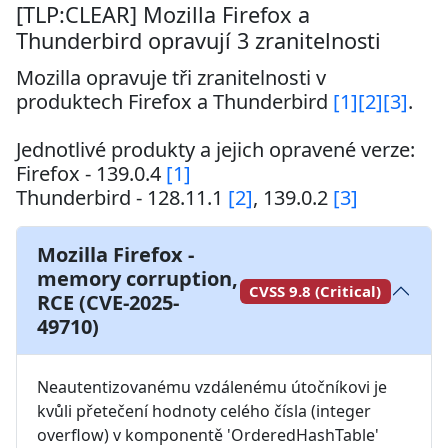
[TLP:CLEAR] Mozilla Firefox a
Thunderbird opravují 3 zranitelnosti
Mozilla opravuje tři zranitelnosti v 
produktech Firefox a Thunderbird 
[1]
[2]
[3]
.

Jednotlivé produkty a jejich opravené verze:

Firefox - 139.0.4 
[1]
Thunderbird - 128.11.1 
[2]
, 139.0.2 
[3]
Mozilla Firefox -
memory corruption,
CVSS 9.8 (Critical)
RCE (CVE-2025-
49710)
Neautentizovanému vzdálenému útočníkovi je 
kvůli přetečení hodnoty celého čísla (integer 
overflow) v komponentě 'OrderedHashTable' 