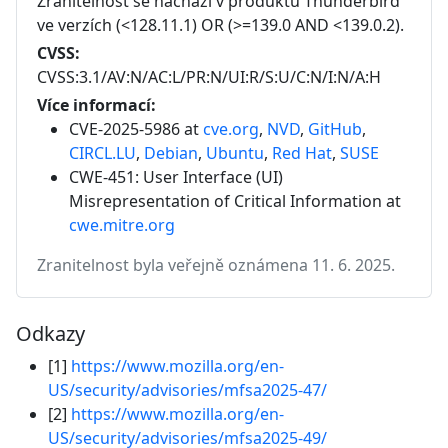
Zranitelnost se nachází v produktu
Thunderbird
ve verzích
(<128.11.1) OR (>=139.0 AND <139.0.2)
.
CVSS:
CVSS:3.1/AV:N/AC:L/PR:N/UI:R/S:U/C:N/I:N/A:H
Více informací:
CVE-2025-5986 at
cve.org
,
NVD
,
GitHub
,
CIRCL.LU
,
Debian
,
Ubuntu
,
Red Hat
,
SUSE
CWE-451: User Interface (UI)
Misrepresentation of Critical Information
at
cwe.mitre.org
Zranitelnost byla veřejně oznámena 11. 6. 2025.
Odkazy
[1]
https://www.mozilla.org/en-
US/security/advisories/mfsa2025-47/
[2]
https://www.mozilla.org/en-
US/security/advisories/mfsa2025-49/