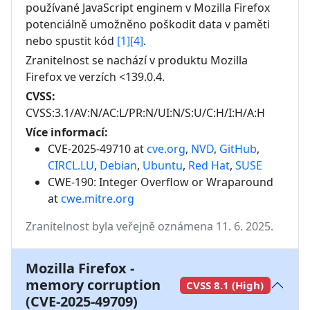
používané JavaScript enginem v Mozilla Firefox 
potenciálně umožněno poškodit data v paměti 
nebo spustit kód 
[1]
[4]
.
Zranitelnost se nachází v produktu
Mozilla
Firefox
ve verzích
<139.0.4
.
CVSS:
CVSS:3.1/AV:N/AC:L/PR:N/UI:N/S:U/C:H/I:H/A:H
Více informací:
CVE-2025-49710 at
cve.org
,
NVD
,
GitHub
,
CIRCL.LU
,
Debian
,
Ubuntu
,
Red Hat
,
SUSE
CWE-190: Integer Overflow or Wraparound
at
cwe.mitre.org
Zranitelnost byla veřejně oznámena 11. 6. 2025.
Mozilla Firefox -
memory corruption
CVSS 8.1 (High)
(CVE-2025-49709)