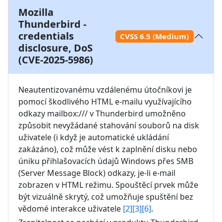
Mozilla
Thunderbird -
credentials
CVSS 6.5 (Medium)
disclosure, DoS
(CVE-2025-5986)
Neautentizovanému vzdálenému útočníkovi je 
pomocí škodlivého HTML e-mailu využívajícího 
odkazy mailbox:/// v Thunderbird umožněno 
způsobit nevyžádané stahování souborů na disk 
uživatele (i když je automatické ukládání 
zakázáno), což může vést k zaplnění disku nebo 
úniku přihlašovacích údajů Windows přes SMB 
(Server Message Block) odkazy, je-li e-mail 
zobrazen v HTML režimu. Spouštěcí prvek může 
být vizuálně skrytý, což umožňuje spuštění bez 
vědomé interakce uživatele 
[2]
[3]
[6]
.