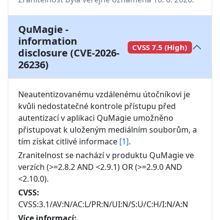
QuMagie -
information
CVSS 7.5 (High)
disclosure (CVE-2026-
26236)
Neautentizovanému vzdálenému útočníkovi je 
kvůli nedostatečné kontrole přístupu před 
autentizací v aplikaci QuMagie umožněno 
přistupovat k uloženým mediálním souborům, a 
tím získat citlivé informace 
[1]
.
Zranitelnost se nachází v produktu
QuMagie
ve
verzích
(>=2.8.2 AND <2.9.1) OR (>=2.9.0 AND
<2.10.0)
.
CVSS:
CVSS:3.1/AV:N/AC:L/PR:N/UI:N/S:U/C:H/I:N/A:N
Více informací: