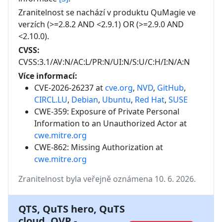
Zranitelnost se nachází v produktu
QuMagie
ve
verzích
(>=2.8.2 AND <2.9.1) OR (>=2.9.0 AND
<2.10.0)
.
CVSS:
CVSS:3.1/AV:N/AC:L/PR:N/UI:N/S:U/C:H/I:N/A:N
Více informací:
CVE-2026-26237 at
cve.org
,
NVD
,
GitHub
,
CIRCL.LU
,
Debian
,
Ubuntu
,
Red Hat
,
SUSE
CWE-359: Exposure of Private Personal
Information to an Unauthorized Actor
at
cwe.mitre.org
CWE-862: Missing Authorization
at
cwe.mitre.org
Zranitelnost byla veřejně oznámena 10. 6. 2026.
QTS, QuTS hero, QuTS
cloud, QVP -