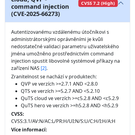
CVSS 7.2 (High)
command injection
(CVE-2025-66273)
Autentizovanému vzdálenému útočníkovi s 
administrátorskými oprávněními je kvůli 
nedostatečné validaci parametru uživatelského 
jména umožněno prostřednictvím command 
injection spustit libovolné systémové příkazy na 
zařízení NAS 
[2]
.
Zranitelnost se nachází v produktech:
QVP
ve verzích
>=2.7.1 AND <2.8.0
QTS
ve verzích
>=5.2.7 AND <5.2.10
QuTS cloud
ve verzích
>=c5.2.8 AND <c5.2.9
QuTS hero
ve verzích
>=h5.2.8 AND <h5.2.9
CVSS:
CVSS:3.1/AV:N/AC:L/PR:H/UI:N/S:U/C:H/I:H/A:H
Více informací: