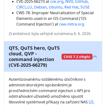
CVE-2025-66273 at
cve.org
,
NVD
,
GitHub
,
CIRCL.LU
,
Debian
,
Ubuntu
,
Red Hat
,
SUSE
CWE-78: Improper Neutralization of Special
Elements used in an OS Command ('OS
Command Injection')
at
cwe.mitre.org
Zranitelnost byla veřejně oznámena 6. 6. 2026.
QTS, QuTS hero, QuTS
cloud, QVP -
CVSS 7.2 (High)
command injection
(CVE-2025-66279)
Autentizovanému vzdálenému útočníkovi s 
administrátorskými oprávněními je 
prostřednictvím command injection v API pro 
odstraňování uživatelů umožněno spustit 
libovolné systémové příkazy na zařízení NAS 
[2]
.