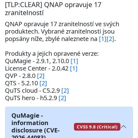
[TLP:CLEAR] QNAP opravuje 17
zranitelností
QNAP opravuje 17 zranitelností ve svých 
produktech. Vybrané zranitelnosti jsou 
popsány níže, zbylé naleznete na 
[1]
[2]
.

Produkty a jejich opravené verze:

QuMagie - 2.9.1, 2.10.0 
[1]
License Center - 2.0.42 
[1]
QVP - 2.8.0 
[2]
QTS - 5.2.10 
[2]
QuTS cloud - C5.2.9 
[2]
QuTS hero - h5.2.9 
[2]
QuMagie -
information
CVSS 9.8 (Critical)
disclosure (CVE-
2026-44083)