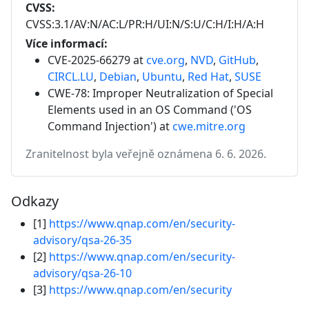
CVSS:
CVSS:3.1/AV:N/AC:L/PR:H/UI:N/S:U/C:H/I:H/A:H
Více informací:
CVE-2025-66279 at
cve.org
,
NVD
,
GitHub
,
CIRCL.LU
,
Debian
,
Ubuntu
,
Red Hat
,
SUSE
CWE-78: Improper Neutralization of Special
Elements used in an OS Command ('OS
Command Injection')
at
cwe.mitre.org
Zranitelnost byla veřejně oznámena 6. 6. 2026.
Odkazy
[1]
https://www.qnap.com/en/security-
advisory/qsa-26-35
[2]
https://www.qnap.com/en/security-
advisory/qsa-26-10
[3]
https://www.qnap.com/en/security