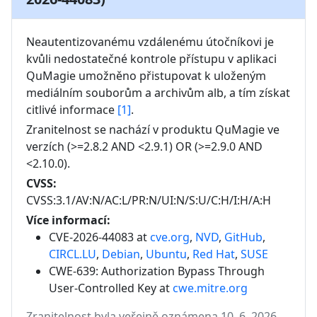
Neautentizovanému vzdálenému útočníkovi je 
kvůli nedostatečné kontrole přístupu v aplikaci 
QuMagie umožněno přistupovat k uloženým 
mediálním souborům a archivům alb, a tím získat 
citlivé informace 
[1]
.
Zranitelnost se nachází v produktu
QuMagie
ve
verzích
(>=2.8.2 AND <2.9.1) OR (>=2.9.0 AND
<2.10.0)
.
CVSS:
CVSS:3.1/AV:N/AC:L/PR:N/UI:N/S:U/C:H/I:H/A:H
Více informací:
CVE-2026-44083 at
cve.org
,
NVD
,
GitHub
,
CIRCL.LU
,
Debian
,
Ubuntu
,
Red Hat
,
SUSE
CWE-639: Authorization Bypass Through
User-Controlled Key
at
cwe.mitre.org
Zranitelnost byla veřejně oznámena 10. 6. 2026.