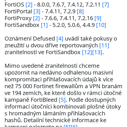
FortiOS 
[2]
 - 8.0.0, 7.6.7, 7.4.12, 7.2.11 
[7]
FortiPortal 
[3]
 - 7.4.11, 7.2.9 
[8]
FortiProxy 
[2]
 - 7.6.6, 7.4.11, 7.2.16 
[9]
FortiSandbox 
[1]
 - 5.2.0, 5.0.6, 4.4.9 
[10]
Oznámení Defused 
[4]
 uvádí také pokusy o 
zneužití u dvou dříve reportovaných 
[11]
zranitelností ve FortiSandbox 
[12]
[13]
.

Mimo uvedené zranitelnosti chceme 
upozornit na nedávno odhalenou masivní 
kompromitaci přihlašovacích údajů k více 
než 75 000 Fortinet firewallům a VPN branám 
ve 194 zemích, ke které došlo v rámci útočné 
kampaně FortiBleed 
[5]
. Podle dostupných 
informací útočníci kombinovali plošné útoky 
s hromadným lámáním přihlašovacích 
hashů. Detailní technické informace ke 
kampani naleznete na 
[5]
[6]
.
