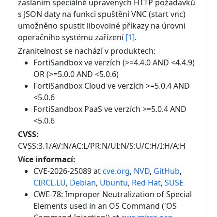
zasláním speciálně upravených HTTP požadavků 
s JSON daty na funkci spuštění VNC (start vnc) 
umožněno spustit libovolné příkazy na úrovni 
operačního systému zařízení 
[1]
.
Zranitelnost se nachází v produktech:
FortiSandbox
ve verzích
(>=4.4.0 AND <4.4.9)
OR (>=5.0.0 AND <5.0.6)
FortiSandbox Cloud
ve verzích
>=5.0.4 AND
<5.0.6
FortiSandbox PaaS
ve verzích
>=5.0.4 AND
<5.0.6
CVSS:
CVSS:3.1/AV:N/AC:L/PR:N/UI:N/S:U/C:H/I:H/A:H
Více informací:
CVE-2026-25089 at
cve.org
,
NVD
,
GitHub
,
CIRCL.LU
,
Debian
,
Ubuntu
,
Red Hat
,
SUSE
CWE-78: Improper Neutralization of Special
Elements used in an OS Command ('OS