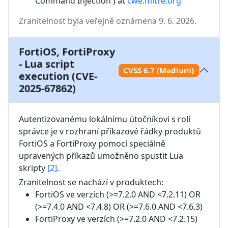
Command Injection')
at
cwe.mitre.org
Zranitelnost byla veřejně oznámena 9. 6. 2026.
FortiOS, FortiProxy
- Lua script
CVSS 6.7 (Medium)
execution (CVE-
2025-67862)
Autentizovanému lokálnímu útočníkovi s rolí 
správce je v rozhraní příkazové řádky produktů 
FortiOS a FortiProxy pomocí speciálně 
upravených příkazů umožněno spustit Lua 
skripty 
[2]
.
Zranitelnost se nachází v produktech:
FortiOS
ve verzích
(>=7.2.0 AND <7.2.11) OR
(>=7.4.0 AND <7.4.8) OR (>=7.6.0 AND <7.6.3)
FortiProxy
ve verzích
(>=7.2.0 AND <7.2.15)