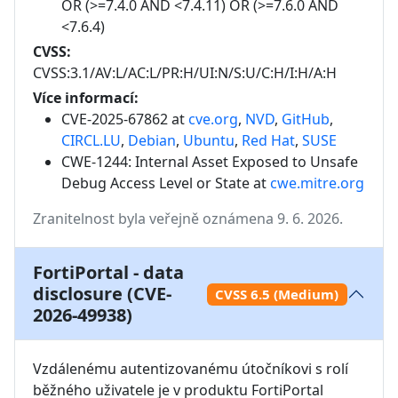
OR (>=7.4.0 AND <7.4.11) OR (>=7.6.0 AND
<7.6.4)
CVSS:
CVSS:3.1/AV:L/AC:L/PR:H/UI:N/S:U/C:H/I:H/A:H
Více informací:
CVE-2025-67862 at
cve.org
,
NVD
,
GitHub
,
CIRCL.LU
,
Debian
,
Ubuntu
,
Red Hat
,
SUSE
CWE-1244: Internal Asset Exposed to Unsafe
Debug Access Level or State
at
cwe.mitre.org
Zranitelnost byla veřejně oznámena 9. 6. 2026.
FortiPortal - data
disclosure (CVE-
CVSS 6.5 (Medium)
2026-49938)
Vzdálenému autentizovanému útočníkovi s rolí 
běžného uživatele je v produktu FortiPortal 