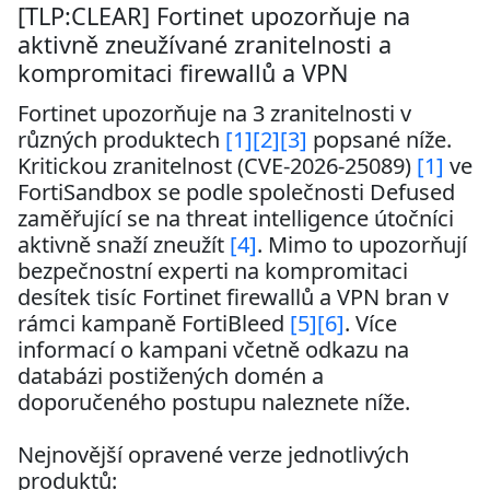
[TLP:CLEAR] Fortinet upozorňuje na
aktivně zneužívané zranitelnosti a
kompromitaci firewallů a VPN
Fortinet upozorňuje na 3 zranitelnosti v 
různých produktech 
[1]
[2]
[3]
 popsané níže. 
Kritickou zranitelnost (CVE-2026-25089) 
[1]
 ve 
FortiSandbox se podle společnosti Defused 
zaměřující se na threat intelligence útočníci 
aktivně snaží zneužít 
[4]
. Mimo to upozorňují 
bezpečnostní experti na kompromitaci 
desítek tisíc Fortinet firewallů a VPN bran v 
rámci kampaně FortiBleed 
[5]
[6]
. Více 
informací o kampani včetně odkazu na 
databázi postižených domén a 
doporučeného postupu naleznete níže.

Nejnovější opravené verze jednotlivých 
produktů:
