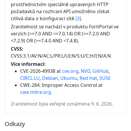
prostřednictvím speciálně upravených HTTP 
požadavků na rozhraní API umožněno získat 
citlivá data o konfiguraci sítě 
[3]
.
Zranitelnost se nachází v produktu
FortiPortal
ve
verzích
(>=7.0 AND <=7.0.14) OR (>=7.2.0 AND
<7.2.9) OR (>=7.4.0 AND <7.4.8)
.
CVSS:
CVSS:3.1/AV:N/AC:L/PR:L/UI:N/S:U/C:H/I:N/A:N
Více informací:
CVE-2026-49938 at
cve.org
,
NVD
,
GitHub
,
CIRCL.LU
,
Debian
,
Ubuntu
,
Red Hat
,
SUSE
CWE-284: Improper Access Control
at
cwe.mitre.org
Zranitelnost byla veřejně oznámena 9. 6. 2026.
Odkazy