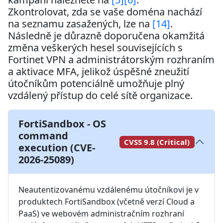
Zkontrolovat, zda se vaše doména nachází 
na seznamu zasažených, lze na 
[14]
. 
Následně je důrazně doporučena okamžitá 
změna veškerých hesel souvisejících s 
Fortinet VPN a administrátorským rozhraním 
a aktivace MFA, jelikož úspěšné zneužití 
útočníkům potenciálně umožňuje plný 
vzdálený přístup do celé sítě organizace.
FortiSandbox - OS
command
CVSS 9.8 (Critical)
execution (CVE-
2026-25089)
Neautentizovanému vzdálenému útočníkovi je v 
produktech FortiSandbox (včetně verzí Cloud a 
PaaS) ve webovém administračním rozhraní 